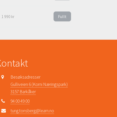
1 990 kr
Fullt
Kontakt
Besøksadresser
Gulliveien 6 (Korni Næringspark)
3157 Barkåker
94 00 49 00
tung.tonsberg@learn.no