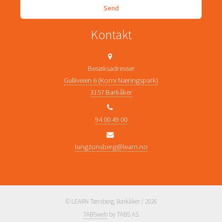
Kontakt
Besøksadresser
Gulliveien 6 (Korni Næringspark)
3157 Barkåker
94 00 49 00
tung.tonsberg@learn.no
© LEARN Tønsberg, Barkåker / 2026
TABSweb
by TABS AS