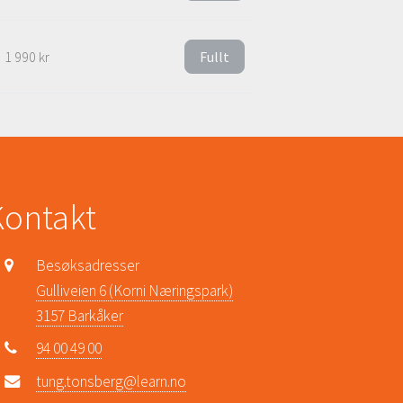
1 990 kr
Fullt
Kontakt
Besøksadresser
Gulliveien 6 (Korni Næringspark)
3157 Barkåker
94 00 49 00
tung.tonsberg@learn.no